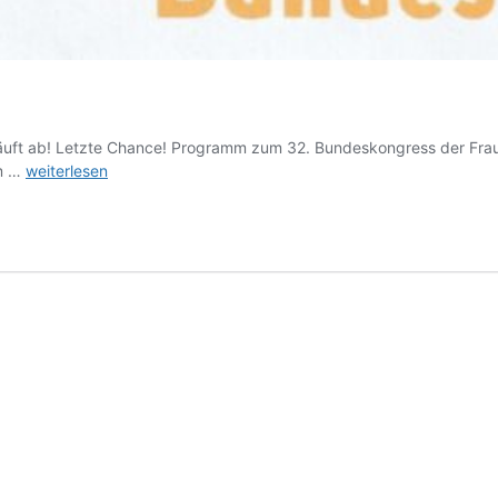
läuft ab! Letzte Chance! Programm zum 32. Bundeskongress der Frau
Bundeskongress
Am …
weiterlesen
2024