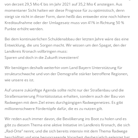
von derzeit 29,5 Mio € bis im Jahr 2021 auf 35,2 Mio € ansteigen. Aus
momentaner Sicht halten wir diese Prognose für zu optimistisch, denn
steigt sie nicht in dieser Form, dann heißt das entweder eine noch höhere
Kreditaufnahme oder der Umlagesatz muss von 41% in Richtung 50 %
Punkte erhöht werden.
Bei dem kontinuierlichen Schuldenabbau der letzten Jahre wäre das eine
Entwicklung, die uns Sorgen macht. Wir wissen um den Spagat, den der
Landkreis Kronach vollbringen muss:
Sparen und doch in die Zukunft investieren!
Wir benötigen deshalb weiterhin vom Land Bayern Unterstützung für
strukturschwache und von der Demografie stärker betroffene Regionen,
wie unsere es ist.
Auf unsere zukünftige Agenda sollte nicht nur der Straßenbau und die
Straßensanierung Prioritätsstatus erhalten, sondern auch der Bau von
Radwegen mit dem Ziel eines durchgängigen Radwegenetzes. Es gibt
millionenschwere Fördertöpfe dafür, die es zu nutzen gilt.
Wir reden auch immer davon, die Bevölkerung ins Boot zu holen und es
gibt zu diesem Thema eine aktive Initiative im Landkreis Kronach, die sich
„Rad-Orte“ nennt, und die sich bereits intensiv mit dem Thema Radwege
beschäftigt und eine hervorragende Vorarbeit diesbezüglich geleistet hat