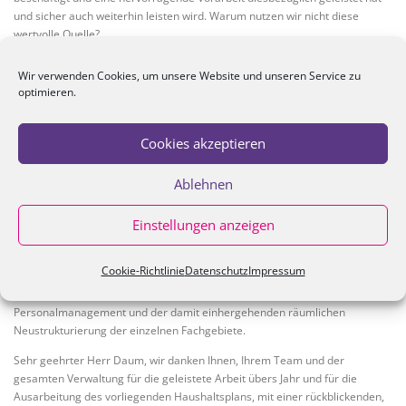
und sicher auch weiterhin leisten wird. Warum nutzen wir nicht diese
wertvolle Quelle?
Zum Abschluss ein Blick über den Tellerrand nach Hof. Der Landkreis Hof
Wir verwenden Cookies, um unsere Website und unseren Service zu
ist Spitzenreiter in Sachen Stromversorgung durch erneuerbare Energien
optimieren.
in einer Höhe von sage und schreibe 60,5 %. Der Landkreis Kronach
dagegen zeigt sich mit 5,6 % von einer wirklich schlechten Seite. Es bleibt
also noch viel Raum für Verbesserungen auf diesem Gebiet. Die Vorarbeit
Cookies akzeptieren
dafür wurde und wird an vielen Stellen bereits geleistet, zu erwähnen wäre
z.B. die Energievision Frankenwald e.V.
Ablehnen
Leider fehlt nach wie vor das Interesse, neue Wege zu gehen und mehr
Engagement und Initiative zu zeigen.
Einstellungen anzeigen
Sehr geehrter Herr Landrat, im Namen der FL und der Grünen danken wir
dir für die enge Zusammenarbeit mit den Fraktionen und Gruppierungen.
Cookie-Richtlinie
Datenschutz
Impressum
Wir danken dir für den hohen und wertvollen Informationsfluss seit deiner
Wahl! Weiterhin danken wir dir für dein begonnenes neues
Personalmanagement und der damit einhergehenden räumlichen
Neustrukturierung der einzelnen Fachgebiete.
Sehr geehrter Herr Daum, wir danken Ihnen, Ihrem Team und der
gesamten Verwaltung für die geleistete Arbeit übers Jahr und für die
Ausarbeitung des vorliegenden Haushaltsplans, mit einer rückblickenden,