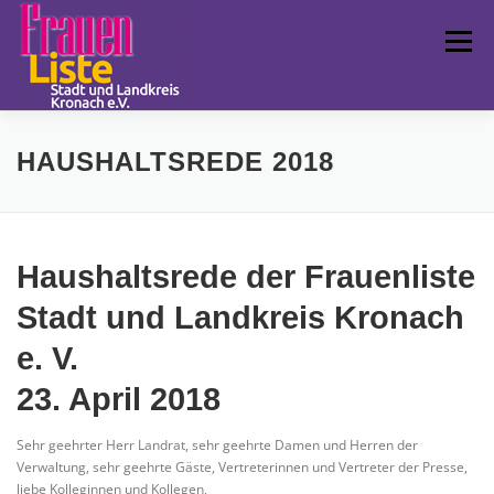
Zum
Inhalt
Menü
springen
FRAUENLISTE
POLITISCHE ARBEIT
LCC
HAUSHALTSREDE 2018
TERMINE
FUNDSTÜCKE
IMPRESSUM
Haushaltsrede der Frauenliste
Stadt und Landkreis Kronach
LANDESVERBAND
e. V.
23. April 2018
Sehr geehrter Herr Landrat, sehr geehrte Damen und Herren der
Verwaltung, sehr geehrte Gäste, Vertreterinnen und Vertreter der Presse,
liebe Kolleginnen und Kollegen,