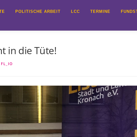
TE
POLITISCHE ARBEIT
LCC
TERMINE
FUNDS
 in die Tüte!
N
FL_IO