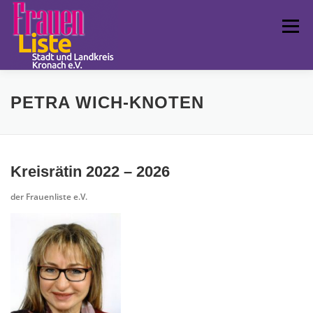
Zum
Inhalt
Menü
springen
FRAUENLISTE
POLITISCHE ARBEIT
LCC
PETRA WICH-KNOTEN
TERMINE
FUNDSTÜCKE
IMPRESSUM
Kreisrätin 2022 – 2026
der Frauenliste e.V.
LANDESVERBAND