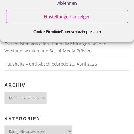
Ablehnen
Verleihung des Goldenen Apfels 2026
Einstellungen anzeigen
Presseerklärung zum Thema Stellvertretende Landrätin
07.05.2026
Cookie-Richtlinie
Datenschutz
Impressum
Frauenlisten aus allen Himmelsrichtungen bei den
Vorstandswahlen und Social-Media Präsenz
Haushalts – und Abschiedsrede 20. April 2026
ARCHIV
Archiv
KATEGORIEN
Kategorien