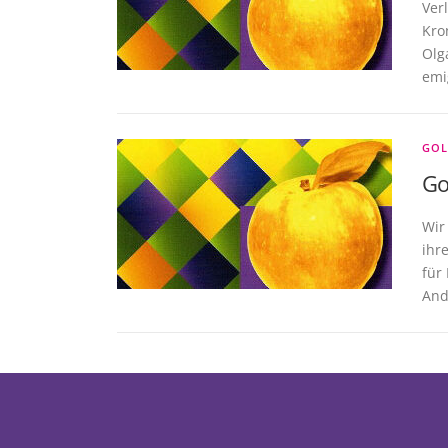
Ver
Kro
Olg
emi
GOL
Go
Wir
ihr
für
And