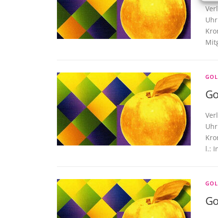
Ver
Uhr
Kro
Mit
GOL
Go
Ver
Uhr
Kro
l.: 
GOL
Go