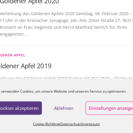
Goldener Apfel 2020
Verleihung des Goldenen Apfels 2020 Samstag, 08. Februar 2020 –
11 Uhr in der Kronacher Synagoge, Joh.-Nik.-Zitter-Straße 27, 9631
Kronach an Frau Sieglinde und Herrn Manfred Nerlich für ihren
engagierten …
DENER APFEL
ldener Apfel 2019
leihung des Goldenen Apfels 2019 Freitag, 17. Mai 2019 – 19 Uhr in
 Kronacher Synagoge, Joh.-Nik.-Zitter-Straße 27, 96317 Kronach an
 verwenden Cookies, um unsere Website und unseren Service zu optimieren.
u Elke Baumann, Küps und an Frau Annemarie Nietner, …
ookies akzeptieren
Ablehnen
Einstellungen anzeig
DENER APFEL
ldener Apfel 2015
Cookie-Richtlinie
Datenschutz
Impressum