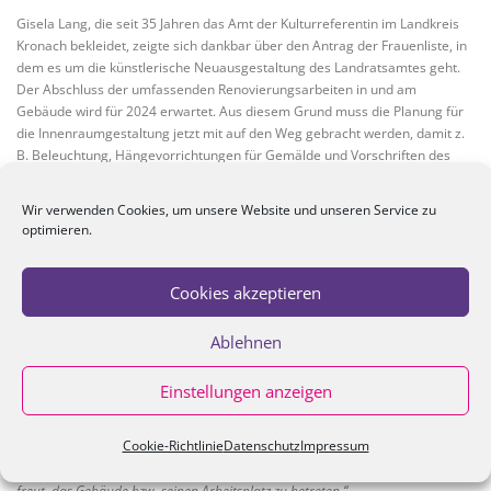
Gisela Lang, die seit 35 Jahren das Amt der Kulturreferentin im Landkreis
Kronach bekleidet, zeigte sich dankbar über den Antrag der Frauenliste, in
dem es um die künstlerische Neuausgestaltung des Landratsamtes geht.
Der Abschluss der umfassenden Renovierungsarbeiten in und am
Gebäude wird für 2024 erwartet. Aus diesem Grund muss die Planung für
die Innenraumgestaltung jetzt mit auf den Weg gebracht werden, damit z.
B. Beleuchtung, Hängevorrichtungen für Gemälde und Vorschriften des
Brandschutzes mit in die Umbaumaßnahmen einbezogen werden können.
Wir verwenden Cookies, um unsere Website und unseren Service zu
Allerdings wünscht sich die Frauenliste mit Nachdruck, dass diesmal
optimieren.
Gemälde von Künstlerinnen aus der Region in angemessener Form
Berücksichtigung finden. Fünf Künstlerinnen wurden deshalb in dem Antrag
mit einer Kurzvita und jeweils zwei Beispielen ihrer Tätigkeit vorgestellt.
Cookies akzeptieren
Dies waren Andrea Partheymüller-Gerber, Mirjam Gwosdek, Lisa Stöhr,
Angelika Gilberg und Lucia de Figueiredo-Huth.
Ablehnen
Sowohl die Kulturreferentin Gisela Lang als auch Landrat Klaus Löffler
betonten, dass sie selbst seit langem die Idee einer komplett neuen
Einstellungen anzeigen
Ausgestaltung des Landratsamtes in sich tragen. Beide denken jedoch
auch an eine basisdemokratische Entscheidung, damit sich die
Cookie-Richtlinie
Datenschutz
Impressum
Mitarbeiterinnen und Mitarbeiter des Hauses an ihrem Arbeitsplatz wohl
fühlen. Zitat Landrat:
„ Es ist mein Ziel, dass mein Team sich täglich darauf
freut, das Gebäude bzw.
seinen
Arbeitsplatz zu betreten.“