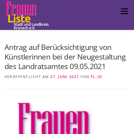
Zum
Inhalt
Menü
springen
FRAUENLISTE
POLITISCHE ARBEIT
LCC
Antrag auf Berücksichtigung von
Künstlerinnen bei der Neugestaltung
des Landratsamtes 09.05.2021
TERMINE
FUNDSTÜCKE
IMPRESSUM
VERÖFFENTLICHT AM
27. JUNI 2021
VON
FL_IO
LANDESVERBAND