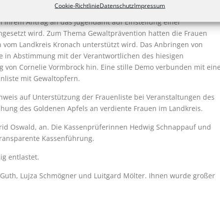
Cookie-Richtlinie
Datenschutz
Impressum
en, ist ein vorrangiges Anliegen der aktiven Frauen. Dies setzten
 ihrem Antrag an das Jugendamt auf Einstellung einer
umgesetzt wird. Zum Thema Gewaltprävention hatten die Frauen
 vom Landkreis Kronach unterstützt wird. Das Anbringen von
 in Abstimmung mit der Verantwortlichen des hiesigen
ng von Cornelie Vormbrock hin. Eine stille Demo verbunden mit ein
enliste mit Gewaltopfern.
inweis auf Unterstützung der Frauenliste bei Veranstaltungen des
ihung des Goldenen Apfels an verdiente Frauen im Landkreis.
Ingrid Oswald, an. Die Kassenprüferinnen Hedwig Schnappauf und
 transparente Kassenführung.
g entlastet.
Guth, Lujza Schmögner und Luitgard Mölter. Ihnen wurde großer