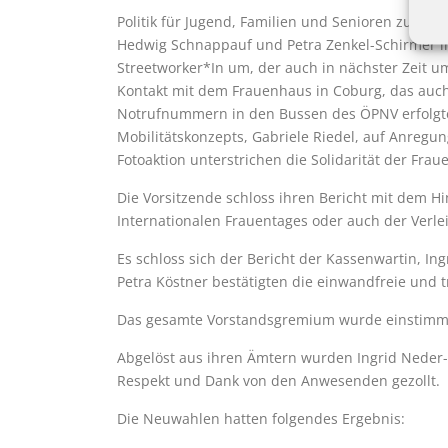
Politik für Jugend, Familien und Senioren zu mach
Hedwig Schnappauf und Petra Zenkel-Schirmer in
Streetworker*In um, der auch in nächster Zeit 
Kontakt mit dem Frauenhaus in Coburg, das auch
Notrufnummern in den Bussen des ÖPNV erfolgte
Mobilitätskonzepts, Gabriele Riedel, auf Anregu
Fotoaktion unterstrichen die Solidarität der Frau
Die Vorsitzende schloss ihren Bericht mit dem H
Internationalen Frauentages oder auch der Verle
Es schloss sich der Bericht der Kassenwartin, 
Petra Köstner bestätigten die einwandfreie und
Das gesamte Vorstandsgremium wurde einstimmi
Abgelöst aus ihren Ämtern wurden Ingrid Neder-
Respekt und Dank von den Anwesenden gezollt.
Die Neuwahlen hatten folgendes Ergebnis: