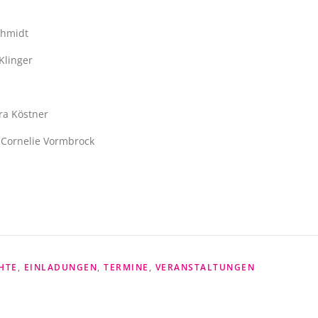
chmidt
Klinger
ra Köstner
) Cornelie Vormbrock
HTE
,
EINLADUNGEN
,
TERMINE
,
VERANSTALTUNGEN