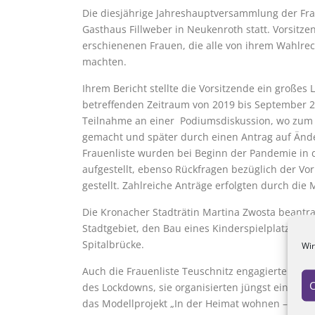
Die diesjährige Jahreshauptversammlung der Frau
Gasthaus Fillweber in Neukenroth statt. Vorsitz
erschienenen Frauen, die alle von ihrem Wahlr
machten.
Ihrem Bericht stellte die Vorsitzende ein großes 
betreffenden Zeitraum von 2019 bis September 202
Teilnahme an einer Podiumsdiskussion, wo zum Be
gemacht und später durch einen Antrag auf Änder
Frauenliste wurden bei Beginn der Pandemie in 
aufgestellt, ebenso Rückfragen bezüglich der 
gestellt. Zahlreiche Anträge erfolgten durch die
Die Kronacher Stadträtin Martina Zwosta beantr
Stadtgebiet, den Bau eines Kinderspielplatzes 
Spitalbrücke.
Wir
Auch die Frauenliste Teuschnitz engagierte sich 
C
des Lockdowns, sie organisierten jüngst eine 
das Modellprojekt „In der Heimat wohnen – ein L