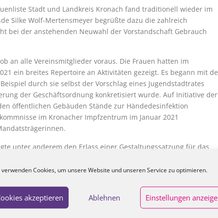
enliste Stadt und Landkreis Kronach fand traditionell wieder im
ende Silke Wolf-Mertensmeyer begrüßte dazu die zahlreich
echt bei der anstehenden Neuwahl der Vorstandschaft Gebrauch
Lob an alle Vereinsmitglieder voraus. Die Frauen hatten im
1 ein breites Repertoire an Aktivitäten gezeigt. Es begann mit de
ispiel durch sie selbst der Vorschlag eines Jugendstadtrates
ung der Geschäftsordnung konkretisiert wurde. Auf Initiative der
den öffentlichen Gebäuden Stände zur Händedesinfektion
Vorkommnisse im Kronacher Impfzentrum im Januar 2021
 Mandatsträgerinnen.
agte unter anderem den Erlass einer Gestaltungssatzung für das
im Festungswald und die Überlassung der Kastanienbäume an der
 verwenden Cookies, um unsere Website und unseren Service zu optimieren.
vielfältig. Die Frauen suchten Briefkontakt zu Senior*Innen währen
ookies akzeptieren
Ablehnen
Einstellungen anzeig
Straßenmalaktion im Rahmen des Ferienprogramms und unterstützen
eben lang“.