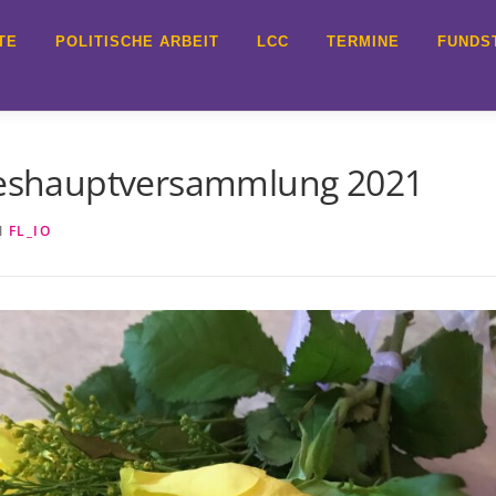
TE
POLITISCHE ARBEIT
LCC
TERMINE
FUNDS
hreshauptversammlung 2021
N
FL_IO