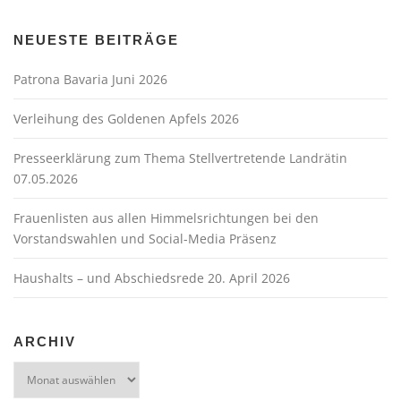
n
a
NEUESTE BEITRÄGE
v
Patrona Bavaria Juni 2026
i
g
Verleihung des Goldenen Apfels 2026
a
t
Presseerklärung zum Thema Stellvertretende Landrätin
07.05.2026
i
o
Frauenlisten aus allen Himmelsrichtungen bei den
n
Vorstandswahlen und Social-Media Präsenz
Haushalts – und Abschiedsrede 20. April 2026
ARCHIV
Archiv