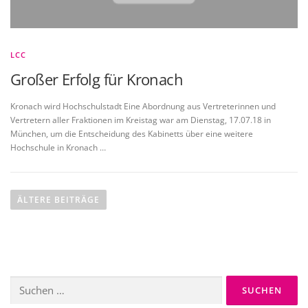
LCC
Großer Erfolg für Kronach
Kronach wird Hochschulstadt Eine Abordnung aus Vertreterinnen und
Vertretern aller Fraktionen im Kreistag war am Dienstag, 17.07.18 in
München, um die Entscheidung des Kabinetts über eine weitere
Hochschule in Kronach …
B
e
ÄLTERE BEITRÄGE
i
t
r
a
Suche
g
nach:
s