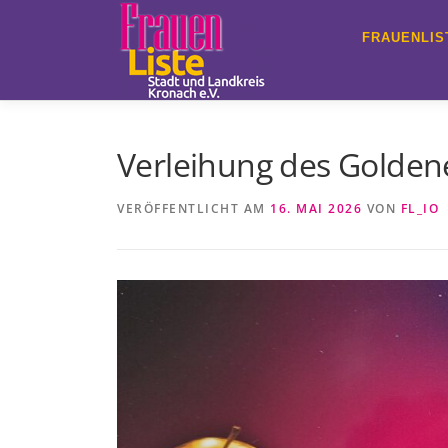
Zum
Inhalt
FRAUENLIS
springen
Verleihung des Golden
VERÖFFENTLICHT AM
16. MAI 2026
VON
FL_IO