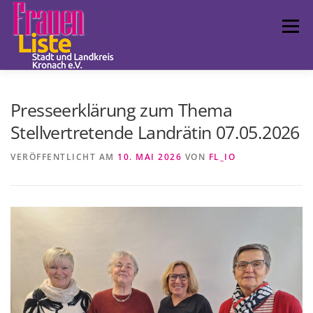
Zum
Inhalt
Menü
springen
FRAUENLISTE
POLITISCHE ARBEIT
LCC
Presseerklärung zum Thema
Stellvertretende Landrätin 07.05.2026
TERMINE
FUNDSTÜCKE
IMPRESSUM
VERÖFFENTLICHT AM
10. MAI 2026
VON
FL_IO
LANDESVERBAND