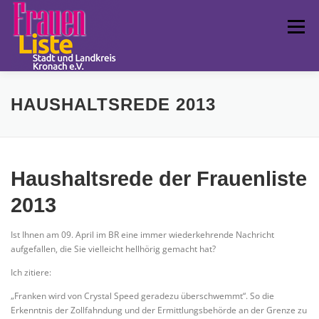
Zum
Inhalt
Menü
springen
FRAUENLISTE
POLITISCHE ARBEIT
LCC
HAUSHALTSREDE 2013
TERMINE
FUNDSTÜCKE
IMPRESSUM
Haushaltsrede der Frauenliste
2013
LANDESVERBAND
Ist Ihnen am 09. April im BR eine immer wiederkehrende Nachricht
aufgefallen, die Sie vielleicht hellhörig gemacht hat?
Ich zitiere:
„Franken wird von Crystal Speed geradezu überschwemmt“. So die
Erkenntnis der Zollfahndung und der Ermittlungsbehörde an der Grenze zu