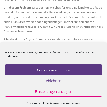
Um diesem Problem zu begegnen, welches für uns eine Landkreisaufgabe
darstellt, fordern wir dringend die Bereitstellung von entsprechenden
Geldern, vielleicht diese einmalig erwirtschaftete Summe, die Sie auf S. 30
finden, um Streetworker oder Jugendpfleger, speziell für den oberen
Frankenwald bereitzustellen, damit wir unsere Jugendlichen nicht durch die
Drogensucht verlieren.
Alle, die sich mit Crystal Speed auseinander setzen wissen, dass der
Körper und vor allem das Gehirn großen irreparablen Schaden nimmt!
Wir verwenden Cookies, um unsere Website und unseren Service zu
Zum Schluss:
optimieren.
Herr Daum, wir danken Ihnen und Ihrem Team, für die Ausarbeitung des
Haushaltsplanes und für Ihre Prognosen, für die zahlreichen Vorschläge
Cookies akzeptieren
und wichtigen Hinweise auf vergangene Investitionen und deren
Auswirkungen. Wir werden im Kreisausschuss, im
Rechnungsprüfungsausschuss und natürlich in den folgenden Kreistagen
Ablehnen
weiter mit Ihnen allen daran arbeiten.
Einstellungen anzeigen
Vielen Dank.
Petra Zenkel-Schirmer, Kreisrätin
Cookie-Richtlinie
Datenschutz
Impressum