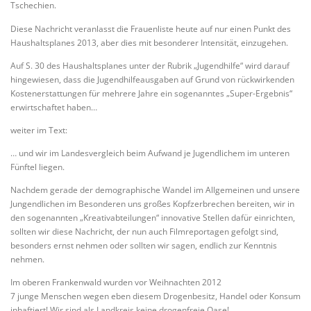
Tschechien.
Diese Nachricht veranlasst die Frauenliste heute auf nur einen Punkt des
Haushaltsplanes 2013, aber dies mit besonderer Intensität, einzugehen.
Auf S. 30 des Haushaltsplanes unter der Rubrik „Jugendhilfe“ wird darauf
hingewiesen, dass die Jugendhilfeausgaben auf Grund von rückwirkenden
Kostenerstattungen für mehrere Jahre ein sogenanntes „Super-Ergebnis“
erwirtschaftet haben…
weiter im Text:
… und wir im Landesvergleich beim Aufwand je Jugendlichem im unteren
Fünftel liegen.
Nachdem gerade der demographische Wandel im Allgemeinen und unsere
Jungendlichen im Besonderen uns großes Kopfzerbrechen bereiten, wir in
den sogenannten „Kreativabteilungen“ innovative Stellen dafür einrichten,
sollten wir diese Nachricht, der nun auch Filmreportagen gefolgt sind,
besonders ernst nehmen oder sollten wir sagen, endlich zur Kenntnis
nehmen.
Im oberen Frankenwald wurden vor Weihnachten 2012
7 junge Menschen wegen eben diesem Drogenbesitz, Handel oder Konsum
inhaftiert! Wir sind als Landkreis keine drogenfreie Oase!