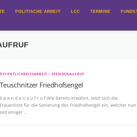
TE
POLITISCHE ARBEIT
LCC
TERMINE
FUNDS
AUFRUF
ÖFFENTLICHKEITSARBEIT
/
SPENDENAUFRUF
Teuschnitzer Friedhofsengel
S p e n d e n a u f r u f Wie bereits erwähnt, setzt sich die
Frauenliste für die Sanierung des Friedhofsengel ein, welcher nun
seit einiger …