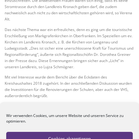
einzuschreiten. Die anwesenden Frauen waren sich einig, dass es keine
Stromtrasse durch den Landkreis Kronach geben darf, die zudem
nachweislich auch nicht zu den wirtschaftlichsten gehören wird, so Verena
Alt.
Das nächste Thema war ein erfreuliches, denn es ging um die touristische
Erschließung von Markgrafenkirchen in Oberfranken. Im Speziellen um ev.
Kirchen im Landkreis Kronach, z. B. die Kirchen von Langenau und
Ludwigsstadt. „Dies ist sicher eine unerschlossene Kraft für Tourismus und
Regionalförderung“, äußerte sich Regionalbischöfin Dr. Dorothea Greiner
in der Presse dazu. Diese Ernennungen bringen sicher auch „Licht“ in
unseren Landkreis, so Lujza Schmögner.
Mit viel Interesse wurde dem Bericht über die Eckdaten des
Kreishaushaltes 2018 zugehört. In der anschließenden Diskussion wurden
die Investitionen für die Renovierungen der Schulen, aber auch der VHS,
außerordentlich begrüßt.
Mit den Themen Atemschutzzentrum, Kreisumlage, Berufsschule,
Hochschule Coburg-Zukunftsdesign und Radwege wurde die Diskussion
Wir verwenden Cookies, um unsere Website und unseren Service zu
rege weitergeführt.
optimieren.
Inzwischen sind einige Frauen angeschrieben worden, welche durch ihre
ehrenvollen Tätigkeiten für den Vorschlag der Landkreisehrungen
Cookies akzeptieren