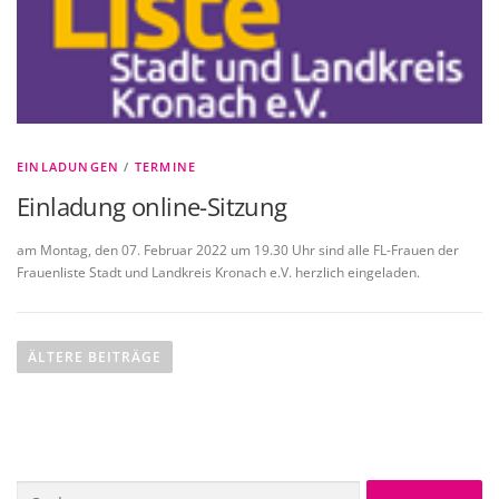
EINLADUNGEN
/
TERMINE
Einladung online-Sitzung
am Montag, den 07. Februar 2022 um 19.30 Uhr sind alle FL-Frauen der
Frauenliste Stadt und Landkreis Kronach e.V. herzlich eingeladen.
B
e
ÄLTERE BEITRÄGE
i
t
r
a
Suche