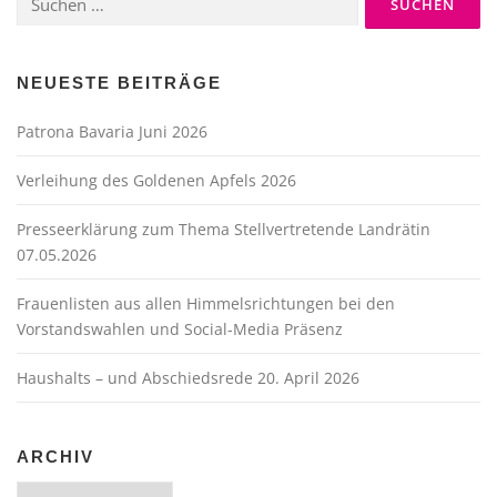
g
nach:
s
n
a
NEUESTE BEITRÄGE
v
Patrona Bavaria Juni 2026
i
g
Verleihung des Goldenen Apfels 2026
a
t
Presseerklärung zum Thema Stellvertretende Landrätin
07.05.2026
i
o
Frauenlisten aus allen Himmelsrichtungen bei den
n
Vorstandswahlen und Social-Media Präsenz
Haushalts – und Abschiedsrede 20. April 2026
ARCHIV
Archiv