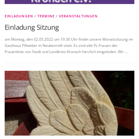
EINLADUNGEN
/
TERMINE
/
VERANSTALTUNGEN
Einladung Sitzung
am Montag, den 02.05.2022 um 19.30 Uhr findet unsere Monatssitzung im
Gasthaus Fillweber in Neukenroth statt. Es sind alle FL-Frauen der
Frauenliste von Stadt und Landkreis Kronach herzlich eingeladen. Wir …