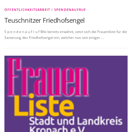
ÖFFENTLICHKEITSARBEIT
/
SPENDENAUFRUF
Teuschnitzer Friedhofsengel
S p e n d e n a u f r u f Wie bereits erwähnt, setzt sich die Frauenliste für die
Sanierung des Friedhofsengel ein, welcher nun seit einiger …