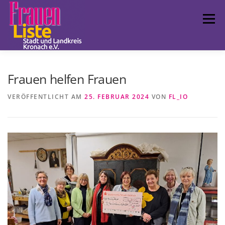
Zum
Inhalt
Menü
springen
FRAUENLISTE
POLITISCHE ARBEIT
LCC
Frauen helfen Frauen
VERÖFFENTLICHT AM
25. FEBRUAR 2024
VON
FL_IO
TERMINE
FUNDSTÜCKE
IMPRESSUM
LANDESVERBAND