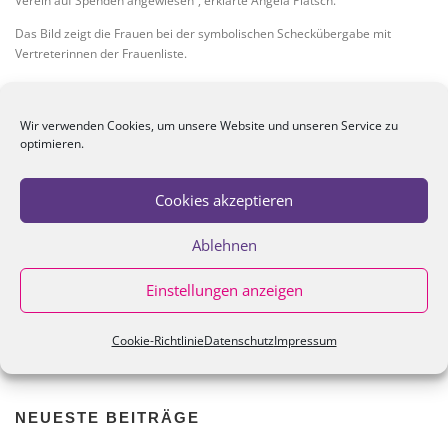
Verein auf Spenden angewiesen“, erklärte Angela Platsch.
Das Bild zeigt die Frauen bei der symbolischen Scheckübergabe mit
Vertreterinnen der Frauenliste.
Vin links: Martina Zwosta, Beate Schmidt, Katrin Dreefs, Petra Wich-Knoten,
Annemarie Lorenz, Camelia Zinz, Angela Platsch, Cornelie Vormbrock und
Wir verwenden Cookies, um unsere Website und unseren Service zu
Petra Zenkel-Schirmer.
optimieren.
Cookies akzeptieren
VERÖFFENTLICHT IN
BERICHTE
,
ÖFFENTLICHKEITSARBEIT
,
Ablehnen
VERANSTALTUNGEN
Einstellungen anzeigen
Suche
Cookie-Richtlinie
Datenschutz
Impressum
nach:
NEUESTE BEITRÄGE